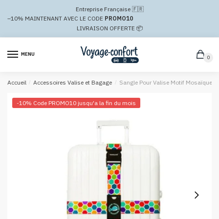
Passer
Aller
Entreprise Française 🇫🇷
à
au
–10%
MAINTENANT AVEC LE CODE
PROMO10
la
contenu
LIVRAISON OFFERTE 📦
navigation
MENU
0
Accueil
/
Accessoires Valise et Bagage
/
Sangle Pour Valise Motif Mosaïque C
-10% Code PROMO10 jusqu'a la fin du mois