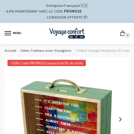
Passer
Aller
Entreprise Française 🇫🇷
à
au
–10%
MAINTENANT AVEC LE CODE
PROMO10
la
contenu
LIVRAISON OFFERTE 📦
navigation
MENU
0
Accueil
/
Idées Cadeaux pour Voyageurs
/
Tirelire Voyage Vacances It’s Vacat
-10% Code PROMO10 jusqu'a la fin du mois