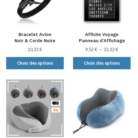
Bracelet Avion
Affiche Voyage
Noir & Corde Noire
Panneau d’Affichage
Plage
10,32
€
9,52
€
–
22,32
€
de
Ce
Ce
prix :
Choix des options
Choix des options
produit
produit
9,52 €
a
a
à
plusieurs
plusieurs
22,32 €
variations.
variations.
Les
Les
options
options
peuvent
peuvent
être
être
choisies
choisies
sur
sur