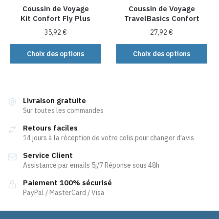
la
la
Coussin de Voyage
Coussin de Voyage
Kit Confort Fly Plus
TravelBasics Confort
page
page
du
du
35,92
€
27,92
€
produit
produit
Ce
Ce
Choix des options
Choix des options
produit
produit
a
a
plusieurs
plusieurs
variations.
variations.
Livraison gratuite
Les
Les
Sur toutes les commandes
options
options
Retours faciles
peuvent
peuvent
14 jours à la réception de votre colis pour changer d'avis
être
être
Service Client
choisies
choisies
Assistance par emails 5j/7 Réponse sous 48h
sur
sur
la
la
Paiement 100% sécurisé
page
page
PayPal / MasterCard / Visa
du
du
produit
produit