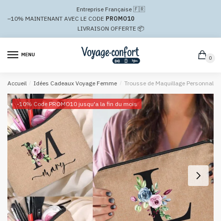
Passer
Aller
Entreprise Française 🇫🇷
à
au
–10%
MAINTENANT AVEC LE CODE
PROMO10
la
contenu
LIVRAISON OFFERTE 📦
navigation
MENU
0
Accueil
/
Idées Cadeaux Voyage Femme
/
Trousse de Maquillage Personnalisée
-10% Code PROMO10 jusqu'a la fin du mois