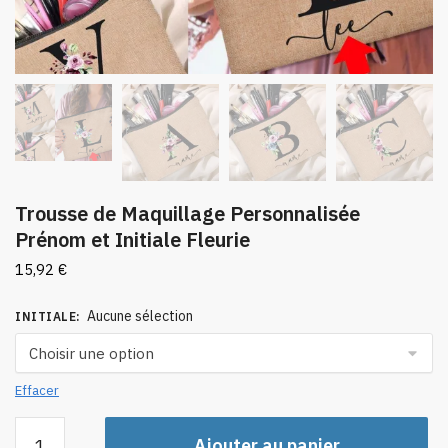
Trousse de Maquillage Personnalisée
Prénom et Initiale Fleurie
15,92
€
Aucune sélection
INITIALE
:
Effacer
quantité
Ajouter au panier