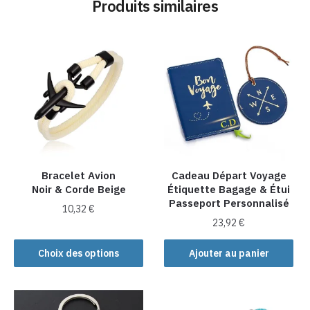
Produits similaires
Bracelet Avion
Cadeau Départ Voyage
Noir & Corde Beige
Étiquette Bagage & Étui
Passeport Personnalisé
10,32
€
23,92
€
Ce
produit
Choix des options
Ajouter au panier
a
plusieurs
variations.