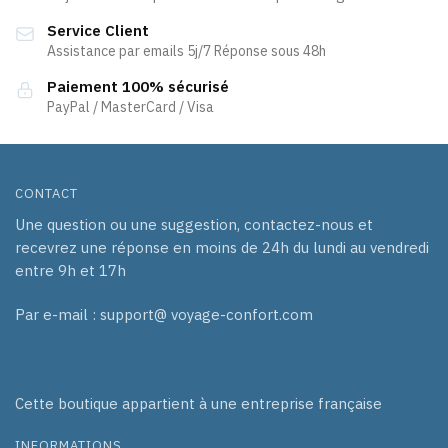
être
Service Client
choisies
Assistance par emails 5j/7 Réponse sous 48h
sur
la
Paiement 100% sécurisé
page
PayPal / MasterCard / Visa
du
produit
CONTACT
Une question ou une suggestion, contactez-nous et
recevrez une réponse en moins de 24h du lundi au vendredi
entre 9h et 17h
Par e-mail : support@ voyage-confort.com
Cette boutique appartient à une entreprise française
INFORMATIONS