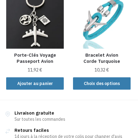
Les
options
peuvent
être
choisies
sur
la
Porte-Clés Voyage
Bracelet Avion
page
Passeport Avion
Corde Turquoise
du
produit
11,92
€
10,32
€
Ce
Ajouter au panier
Choix des options
produit
a
plusieurs
variations.
Livraison gratuite
Les
Sur toutes les commandes
options
Retours faciles
peuvent
14 jours à la réception de votre colis pour changer d'avis