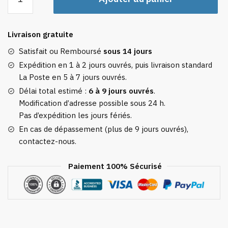
de
Trousse
de
Livraison gratuite
Maquillage
Personnalisée
Satisfait ou Remboursé
sous 14 jours
Prénom
Expédition en 1 à 2 jours ouvrés, puis livraison standard
et
La Poste en 5 à 7 jours ouvrés.
Initiale
Délai total estimé :
6 à 9 jours ouvrés
.
Fleurie
Modification d’adresse possible sous 24 h.
Pas d’expédition les jours fériés.
En cas de dépassement (plus de 9 jours ouvrés),
contactez-nous.
Paiement 100% Sécurisé