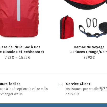
usse de Pluie Sac à Dos
Hamac de Voyage
e (Bande Réfléchissante)
2 Places (Rouge/Noir
Plage
7,92
€
–
15,92
€
39,92
€
de
Ce
prix :
produit
7,92 €
a
à
ours faciles
15,92 €
Service Client
plusieurs
ours à la réception de votre colis
Assistance par emails 5j/7
variations.
 changer d'avis
sous 48h
Les
options