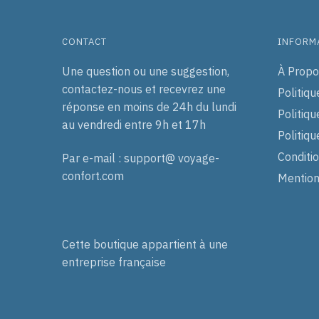
peuvent
être
choisies
CONTACT
INFORM
sur
Une question ou une suggestion,
À Propo
la
contactez-nous et recevrez une
Politiqu
page
réponse en moins de 24h du lundi
du
Politiqu
au vendredi entre 9h et 17h
produit
Politiq
Conditi
Par e-mail : support@ voyage-
confort.com
Mention
Cette boutique appartient à une
entreprise française