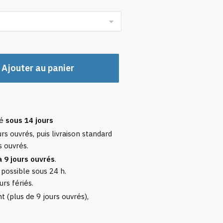
prix :
103,92 €
à
111,92 €
Ajouter au panier
sé
sous 14 jours
rs ouvrés, puis livraison standard
s ouvrés.
à 9 jours ouvrés
.
 possible sous 24 h.
urs fériés.
 (plus de 9 jours ouvrés),