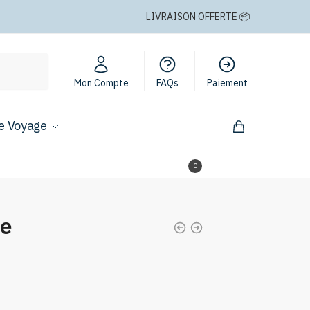
LIVRAISON OFFERTE 📦
Mon Compte
FAQs
Paiement
e Voyage
0,00
€
0
ne
Plage
de