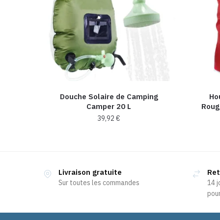
Douche Solaire de Camping
Ho
Camper 20 L
Roug
39,92
€
Ce
produit
a
Livraison gratuite
Ret
plusieurs
Sur toutes les commandes
14 j
variations.
pour
Les
options