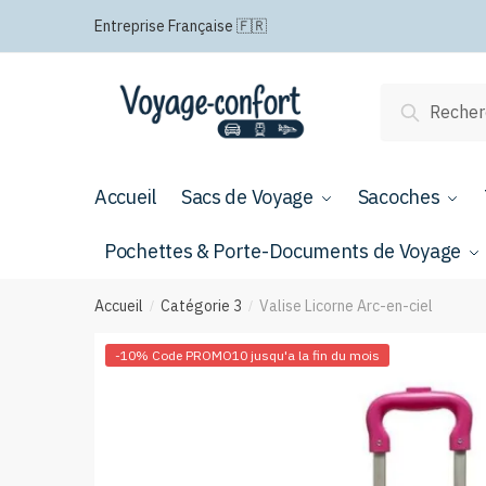
Passer
Aller
Entreprise Française 🇫🇷
à
au
la
contenu
navigation
Recherche
Recherch
pour :
Accueil
Sacs de Voyage
Sacoches
Pochettes & Porte-Documents de Voyage
Accueil
Catégorie 3
Valise Licorne Arc-en-ciel
/
/
-10% Code PROMO10 jusqu'a la fin du mois