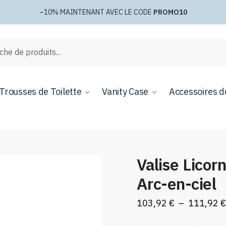
–10%
MAINTENANT AVEC LE CODE
PROMO10
e
Trousses de Toilette
Vanity Case
Accessoires d
Valise Licor
Arc-en-ciel
103,92
€
–
111,92
€