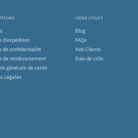
peuvent
être
choisies
ATIONS
LIENS UTILES
sur
s
Blog
la
e d’expédition
FAQs
page
du
e de confidentialité
Avis Clients
produit
ue de remboursement
Suivi de colis
ons générale de vente
s Légales