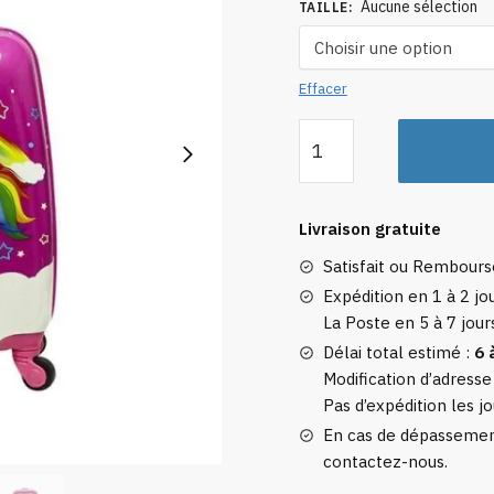
Aucune sélection
TAILLE
:
Effacer
quantité
de
Valise
Licorne
Livraison gratuite
Arc-
Satisfait ou Rembour
en-
ciel
Expédition en 1 à 2 jou
La Poste en 5 à 7 jour
Délai total estimé :
6 
Modification d’adresse
Pas d’expédition les jo
En cas de dépassement
contactez-nous.