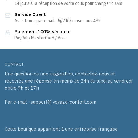
peuvent
14 jours à la réception de votre colis pour changer d'avis
être
Service Client
choisies
Assistance par emails 5j/7 Réponse sous 48h
sur
la
Paiement 100% sécurisé
page
PayPal / MasterCard / Visa
du
produit
CONTACT
Une question ou une suggestion, contactez-nous et
recevrez une réponse en moins de 24h du lundi au vendredi
entre 9h et 17h
Par e-mail : support@ voyage-confort.com
Cette boutique appartient à une entreprise française