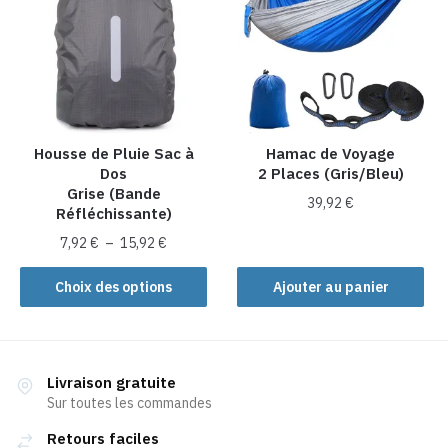
Housse de Pluie Sac à
Hamac de Voyage
Dos
2 Places (Gris/Bleu)
Grise (Bande
39,92
€
Réfléchissante)
Plage
7,92
€
–
15,92
€
de
Ce
prix :
Choix des options
Ajouter au panier
produit
7,92 €
a
à
plusieurs
15,92 €
variations.
Livraison gratuite
Les
Sur toutes les commandes
options
Retours faciles