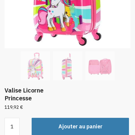
Valise Licorne
Princesse
119,92
€
quantité
Ajouter au panier
de