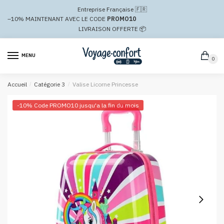
Passer
Aller
Entreprise Française 🇫🇷
à
au
–10%
MAINTENANT AVEC LE CODE
PROMO10
la
contenu
LIVRAISON OFFERTE 📦
navigation
MENU
0
Accueil
/
Catégorie 3
/
Valise Licorne Princesse
-10% Code PROMO10 jusqu'a la fin du mois