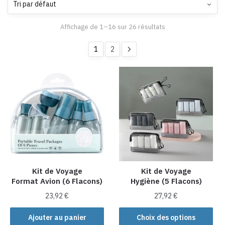
Affichage de 1–16 sur 26 résultats
1
2
Kit de Voyage
Kit de Voyage
Format Avion (6 Flacons)
Hygiène (5 Flacons)
23,92
€
27,92
€
Ce
Ajouter au panier
Choix des options