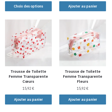
Ce
Choix des options
Ajouter au panier
produit
a
plusieurs
variations.
Les
options
peuvent
être
choisies
sur
la
Trousse de Toilette
Trousse de Toilette
Femme Transparente
Femme Transparente
page
Cœurs
Fleurs
du
produit
15,92
€
15,92
€
Ajouter au panier
Ajouter au panier