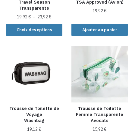
Travel Season
TSA Approved (Avion)
du
produit
Transparente
produit
19,92
€
Plage
19,92
€
–
23,92
€
de
Ce
prix :
Choix des options
Ajouter au panier
produit
19,92 €
a
à
plusieurs
23,92 €
variations.
Les
options
peuvent
être
choisies
sur
la
Trousse de Toilette de
Trousse de Toilette
Voyage
Femme Transparente
page
Washbag
Avocats
du
produit
19,12
€
15,92
€