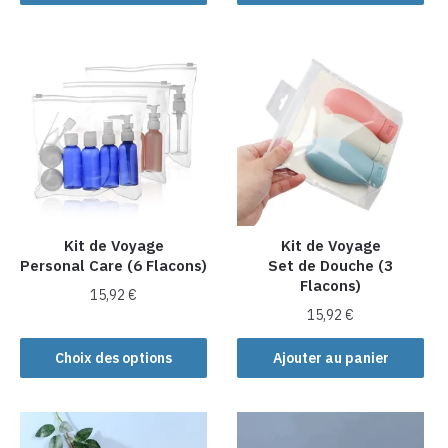
produit
a
plusieurs
variations.
Les
options
peuvent
être
choisies
sur
la
Kit de Voyage
Kit de Voyage
Personal Care (6 Flacons)
Set de Douche (3
page
Flacons)
du
15,92
€
produit
15,92
€
Ce
produit
Choix des options
Ajouter au panier
a
plusieurs
variations.