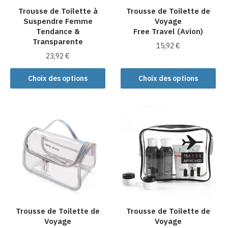
la
Trousse de Toilette à
Trousse de Toilette de
Suspendre Femme
Voyage
page
Tendance &
Free Travel (Avion)
du
Transparente
produit
15,92
€
23,92
€
Ce
Ce
produit
Choix des options
Choix des options
produit
a
a
plusieurs
plusieurs
variations.
variations.
Les
Les
options
options
peuvent
peuvent
être
être
choisies
choisies
sur
sur
la
la
Trousse de Toilette de
Trousse de Toilette de
page
Voyage
Voyage
page
du