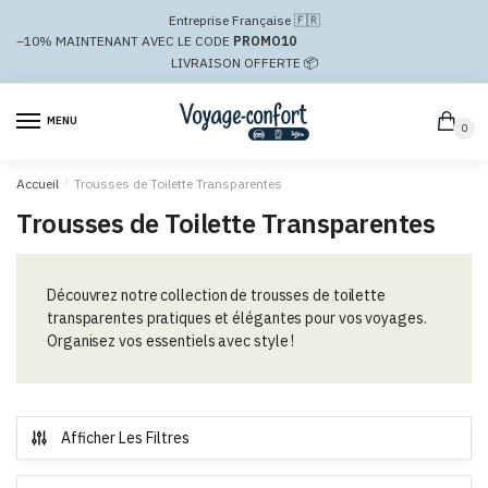
Passer
Aller
Entreprise Française 🇫🇷
à
au
–10%
MAINTENANT AVEC LE CODE
PROMO10
la
contenu
LIVRAISON OFFERTE 📦
navigation
MENU
0
Accueil
/
Trousses de Toilette Transparentes
Trousses de Toilette Transparentes
Découvrez notre collection de trousses de toilette
transparentes pratiques et élégantes pour vos voyages.
Organisez vos essentiels avec style !
Afficher Les Filtres