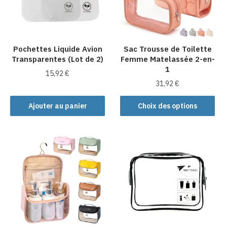
être
être
choisies
choisies
sur
sur
la
la
Pochettes Liquide Avion
Sac Trousse de Toilette
page
Transparentes (Lot de 2)
Femme Matelassée 2-en-
page
du
1
du
produit
15,92
€
produit
31,92
€
Ce
Ajouter au panier
Choix des options
produit
a
plusieurs
variations.
Les
options
peuvent
être
choisies
sur