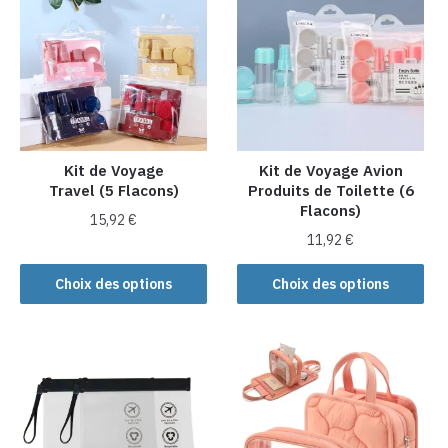
Les
options
peuvent
être
choisies
sur
la
Kit de Voyage
Kit de Voyage Avion
page
Travel (5 Flacons)
Produits de Toilette (6
du
Flacons)
produit
15,92
€
11,92
€
Ce
Ce
produit
Choix des options
Choix des options
produit
a
a
plusieurs
plusieurs
variations.
variations.
Les
Les
options
options
peuvent
peuvent