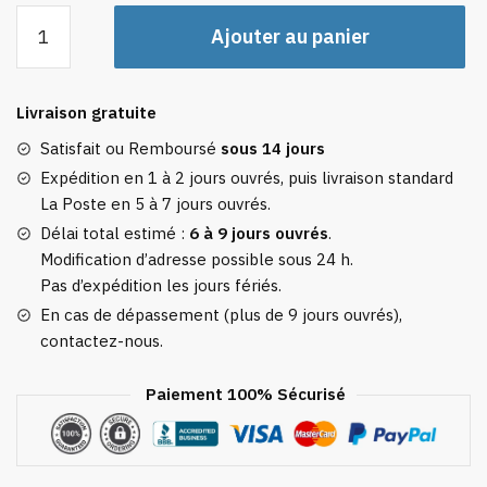
quantité
Ajouter au panier
de
Kit
de
Livraison gratuite
Voyage
Set
Satisfait ou Remboursé
sous 14 jours
de
Expédition en 1 à 2 jours ouvrés, puis livraison standard
Douche
La Poste en 5 à 7 jours ouvrés.
(3
Délai total estimé :
6 à 9 jours ouvrés
.
Flacons)
Modification d’adresse possible sous 24 h.
Pas d’expédition les jours fériés.
En cas de dépassement (plus de 9 jours ouvrés),
contactez-nous.
Paiement 100% Sécurisé