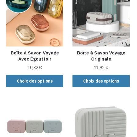
Boîte à Savon Voyage
Boîte à Savon Voyage
Avec Égouttoir
Originale
10,32
€
11,92
€
Ce
Ce
Choix des options
Choix des options
produit
produit
a
a
plusieurs
plusieurs
variations.
variations.
Les
Les
options
options
peuvent
peuvent