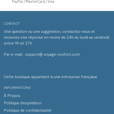
page
page
PayPal / MasterCard / Visa
du
du
produit
produit
CONTACT
Une question ou une suggestion, contactez-nous et
recevrez une réponse en moins de 24h du lundi au vendredi
entre 9h et 17h
Par e-mail : support@ voyage-confort.com
Cette boutique appartient à une entreprise française
INFORMATIONS
À Propos
Politique d’expédition
Politique de confidentialité