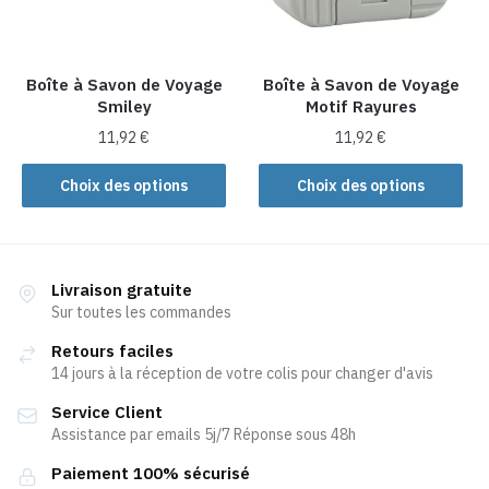
être
être
choisies
choisies
sur
sur
la
la
Boîte à Savon de Voyage
Boîte à Savon de Voyage
Smiley
Motif Rayures
page
page
du
du
11,92
€
11,92
€
produit
produit
Ce
Ce
Choix des options
Choix des options
produit
produit
a
a
plusieurs
plusieurs
variations.
variations.
Livraison gratuite
Les
Les
Sur toutes les commandes
options
options
Retours faciles
peuvent
peuvent
14 jours à la réception de votre colis pour changer d'avis
être
être
Service Client
choisies
choisies
Assistance par emails 5j/7 Réponse sous 48h
sur
sur
la
la
Paiement 100% sécurisé