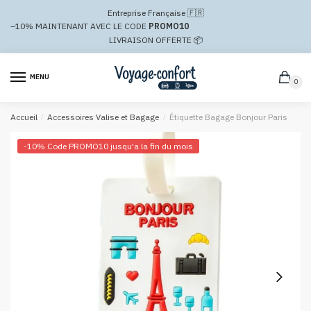
Passer
Aller
Entreprise Française 🇫🇷
à
au
–10%
MAINTENANT AVEC LE CODE
PROMO10
la
contenu
LIVRAISON OFFERTE 📦
navigation
MENU
0
Accueil
/
Accessoires Valise et Bagage
/
Étiquette Bagage Bonjour Paris
-10% Code PROMO10 jusqu'a la fin du mois