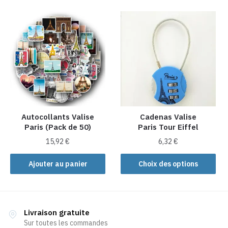
a
plusieurs
variations.
Les
options
peuvent
être
choisies
sur
la
Autocollants Valise
Cadenas Valise
Paris (Pack de 50)
Paris Tour Eiffel
page
du
15,92
€
6,32
€
produit
Ce
Ajouter au panier
Choix des options
produit
a
plusieurs
variations.
Livraison gratuite
Les
Sur toutes les commandes