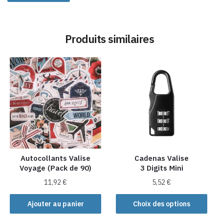
Produits similaires
Autocollants Valise
Cadenas Valise
Voyage (Pack de 90)
3 Digits Mini
11,92
€
5,52
€
Ce
Ajouter au panier
Choix des options
produit