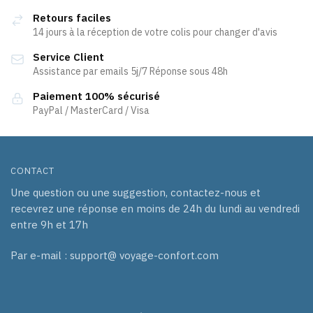
options
Retours faciles
peuvent
14 jours à la réception de votre colis pour changer d'avis
être
Service Client
choisies
Assistance par emails 5j/7 Réponse sous 48h
sur
la
Paiement 100% sécurisé
page
PayPal / MasterCard / Visa
du
produit
CONTACT
Une question ou une suggestion, contactez-nous et
recevrez une réponse en moins de 24h du lundi au vendredi
entre 9h et 17h
Par e-mail : support@ voyage-confort.com