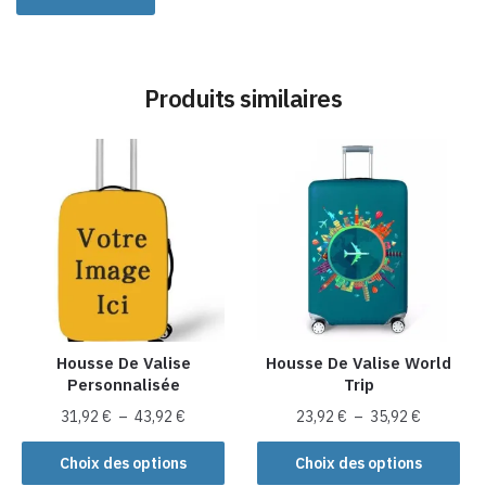
Produits similaires
Housse De Valise
Housse De Valise World
Personnalisée
Trip
Plage
Plage
31,92
€
–
43,92
€
23,92
€
–
35,92
€
de
de
Ce
Ce
prix :
prix :
Choix des options
Choix des options
produit
produit