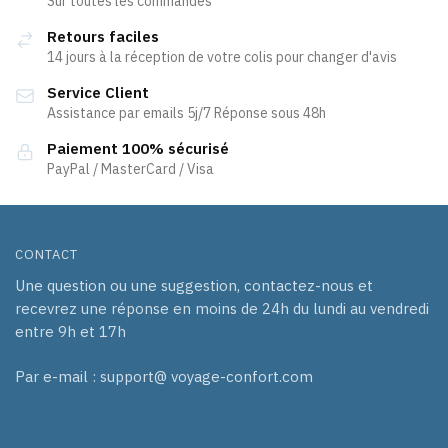
Sur toutes les commandes
options
options
Retours faciles
peuvent
peuvent
14 jours à la réception de votre colis pour changer d'avis
être
être
Service Client
choisies
choisies
Assistance par emails 5j/7 Réponse sous 48h
sur
sur
la
la
Paiement 100% sécurisé
page
page
PayPal / MasterCard / Visa
du
du
produit
produit
CONTACT
Une question ou une suggestion, contactez-nous et
recevrez une réponse en moins de 24h du lundi au vendredi
entre 9h et 17h
Par e-mail : support@ voyage-confort.com