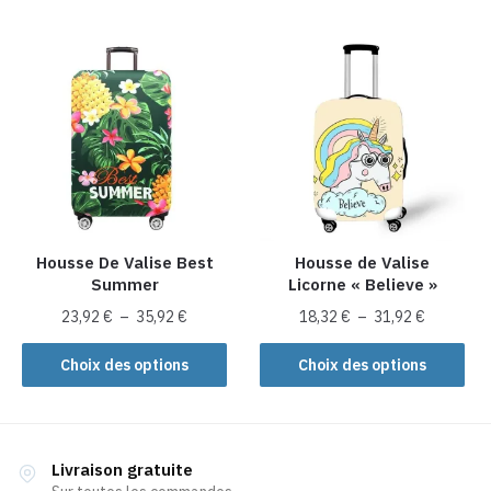
31,92 €
23,92 €
a
a
à
à
plusieurs
43,92 €
plusieurs
35,92 €
variations.
variations.
Les
Les
options
options
peuvent
peuvent
être
être
choisies
choisies
sur
sur
la
la
Housse De Valise Best
Housse de Valise
Summer
Licorne « Believe »
page
page
du
du
Plage
Plage
23,92
€
–
35,92
€
18,32
€
–
31,92
€
produit
produit
de
de
Ce
Ce
prix :
prix :
Choix des options
Choix des options
produit
produit
23,92 €
18,32 €
a
a
à
à
plusieurs
35,92 €
plusieurs
31,92 €
variations.
variations.
Livraison gratuite
Les
Les