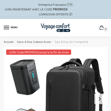
Passer
Aller
Entreprise Française 🇫🇷
à
au
–10%
MAINTENANT AVEC LE CODE
PROMO10
la
contenu
LIVRAISON OFFERTE 📦
navigation
MENU
0
Accueil
/
Sacs à Dos Cabine Avion
/
Sac à Dos Air Comprimé
-10% Code PROMO10 jusqu'a la fin du mois