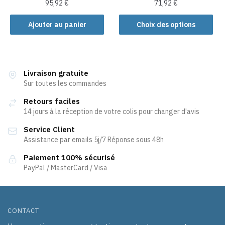
produit
produit
95,92
€
71,92
€
Ce
Ajouter au panier
Choix des options
produit
a
plusieurs
variations.
Livraison gratuite
Les
Sur toutes les commandes
options
Retours faciles
peuvent
14 jours à la réception de votre colis pour changer d'avis
être
Service Client
choisies
Assistance par emails 5j/7 Réponse sous 48h
sur
la
Paiement 100% sécurisé
page
PayPal / MasterCard / Visa
du
produit
CONTACT