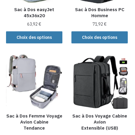
Sac à Dos easyJet
Sac à Dos Business PC
45x36x20
Homme
63,92
€
71,92
€
Ce
Ce
Choix des options
Choix des options
produit
produit
a
a
plusieurs
plusieurs
variations.
variations.
Les
Les
options
options
peuvent
peuvent
être
être
choisies
choisies
sur
sur
la
la
Sac à Dos Femme Voyage
Sac à Dos Voyage Cabine
Avion Cabine
Avion
page
page
Tendance
Extensible (USB)
du
du