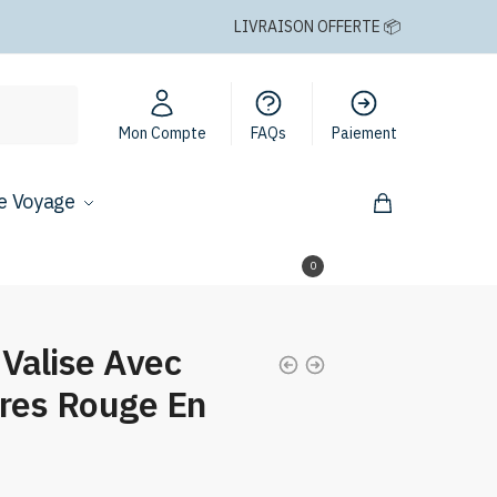
LIVRAISON OFFERTE 📦
Mon Compte
FAQs
Paiement
e Voyage
0,00
€
0
 Valise Avec
fres Rouge En