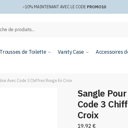
–10%
MAINTENANT AVEC LE CODE
PROMO10
e
Trousses de Toilette
Vanity Case
Accessoires d
lise Avec Code 3 Chiffres Rouge En Croix
Sangle Pour
Code 3 Chif
Croix
19,92
€