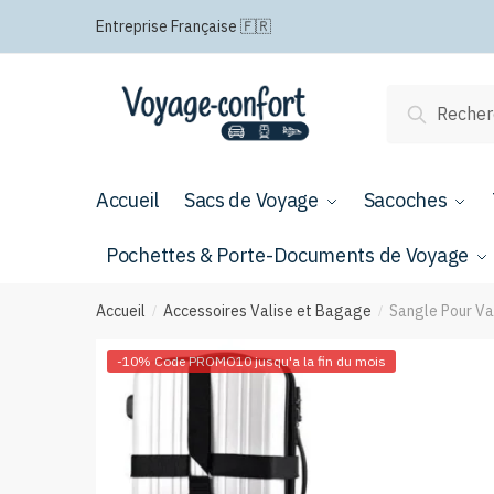
Passer
Aller
Entreprise Française 🇫🇷
à
au
la
contenu
navigation
Recherche
Recherch
pour :
Accueil
Sacs de Voyage
Sacoches
Pochettes & Porte-Documents de Voyage
Accueil
Accessoires Valise et Bagage
Sangle Pour Va
/
/
-10% Code PROMO10 jusqu'a la fin du mois