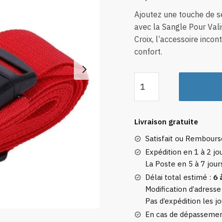
Ajoutez une touche de sé
avec la Sangle Pour Val
Croix, l’accessoire inc
confort.
quantité
de
Sangle
Pour
Livraison gratuite
Valise
Satisfait ou Rembour
Avec
Code
Expédition en 1 à 2 jou
La Poste en 5 à 7 jour
3
Chiffres
Délai total estimé :
6 
Rouge
Modification d’adresse
Pas d’expédition les jo
En
Croix
En cas de dépassement