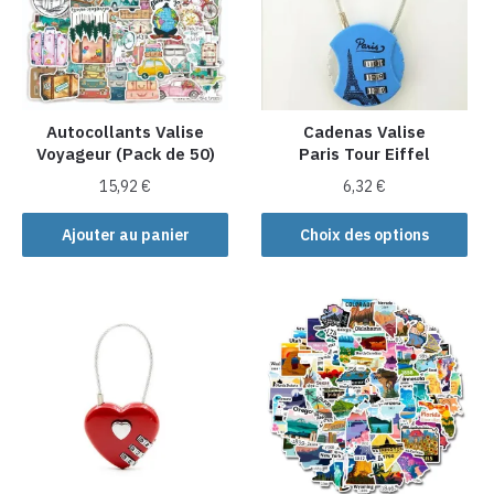
Autocollants Valise
Cadenas Valise
Voyageur (Pack de 50)
Paris Tour Eiffel
15,92
€
6,32
€
Ce
Ajouter au panier
Choix des options
produit
a
plusieurs
variations.
Les
options
peuvent
être
choisies
sur