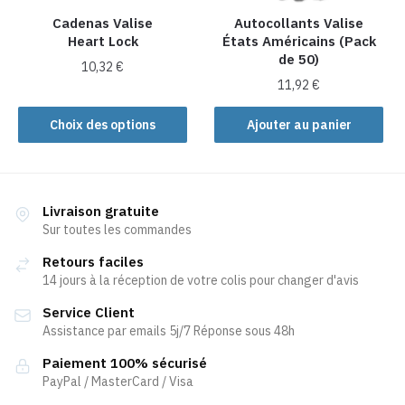
la
Cadenas Valise
Autocollants Valise
Heart Lock
États Américains (Pack
page
de 50)
du
10,32
€
produit
11,92
€
Ce
produit
Choix des options
Ajouter au panier
a
plusieurs
variations.
Les
Livraison gratuite
Sur toutes les commandes
options
peuvent
Retours faciles
être
14 jours à la réception de votre colis pour changer d'avis
choisies
Service Client
sur
Assistance par emails 5j/7 Réponse sous 48h
la
page
Paiement 100% sécurisé
PayPal / MasterCard / Visa
du
produit