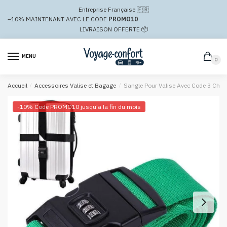
Passer
Aller
Entreprise Française 🇫🇷
à
au
–10%
MAINTENANT AVEC LE CODE
PROMO10
la
contenu
LIVRAISON OFFERTE 📦
navigation
MENU
0
Accueil
/
Accessoires Valise et Bagage
/
Sangle Pour Valise Avec Code 3 Chiffr
-10% Code PROMO10 jusqu'a la fin du mois