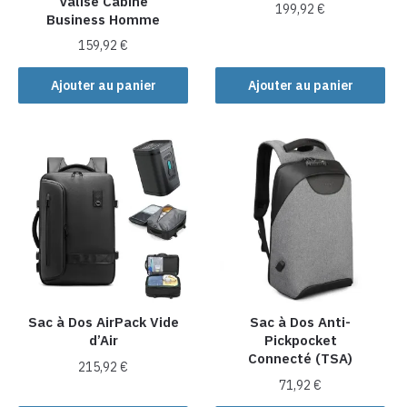
Valise Cabine
page
199,92
€
Business Homme
du
produit
159,92
€
Ajouter au panier
Ajouter au panier
Sac à Dos AirPack Vide
Sac à Dos Anti-
d’Air
Pickpocket
Connecté (TSA)
215,92
€
71,92
€