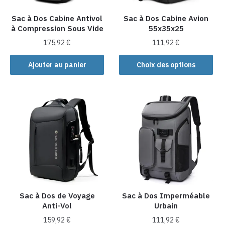
sur
sur
la
la
Sac à Dos Cabine Antivol
Sac à Dos Cabine Avion
à Compression Sous Vide
55x35x25
page
page
du
du
175,92
€
111,92
€
produit
produit
Ce
Ajouter au panier
Choix des options
produit
a
plusieurs
variations.
Les
options
peuvent
être
choisies
sur
la
Sac à Dos de Voyage
Sac à Dos Imperméable
Anti-Vol
Urbain
page
du
159,92
€
111,92
€