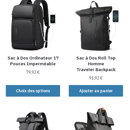
plusieurs
plusieurs
variations.
variations.
Les
Les
options
options
peuvent
peuvent
être
être
choisies
choisies
sur
sur
la
la
Sac à Dos Ordinateur 17
Sac à Dos Roll Top
Pouces Imperméable
Homme
page
page
Traveler Backpack
du
du
79,92
€
produit
produit
91,92
€
Ce
produit
Choix des options
Ajouter au panier
a
plusieurs
variations.
Les
options