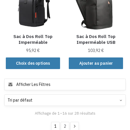
peuvent
être
choisies
sur
la
Sac à Dos Roll Top
Sac à Dos Roll Top
page
Imperméable
Imperméable USB
du
produit
95,92
€
103,92
€
Ce
Choix des options
Ajouter au panier
produit
a
plusieurs
Afficher Les Filtres
variations.
Les
options
peuvent
Affichage de 1–16 sur 28 résultats
être
choisies
1
2