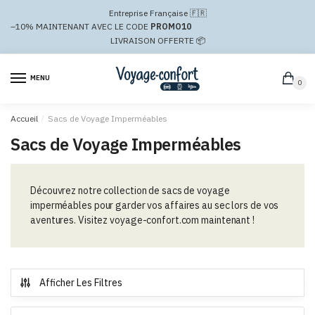
Passer
Aller
Entreprise Française 🇫🇷
à
au
–10%
MAINTENANT AVEC LE CODE
PROMO10
la
contenu
LIVRAISON OFFERTE 📦
navigation
MENU
0
Accueil
/
Sacs de Voyage Imperméables
Sacs de Voyage Imperméables
Découvrez notre collection de sacs de voyage
imperméables pour garder vos affaires au sec lors de vos
aventures. Visitez voyage-confort.com maintenant !
Afficher Les Filtres