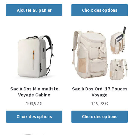
produit
Ce
Ajouter au panier
Choix des options
produit
a
plusieurs
variations.
Les
options
peuvent
être
choisies
sur
la
Sac à Dos Minimaliste
Sac à Dos Ordi 17 Pouces
Voyage Cabine
Voyage
page
du
103,92
€
119,92
€
produit
Ce
Ce
Choix des options
Choix des options
produit
produit
a
a